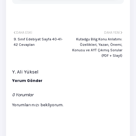
DAHA ESKI
DAHA YENI
9. Sınıf Edebiyat Sayfa 40-41-
Kutadgu Bilig Konu Anlatımı:
42 Cevapları
Özellikleri, Yazarı, Önemi,
Konusu ve AYT Çıkmış Sorular
(PDF + Slayt)
Y. Ali Yüksel
Yorum Gönder
0 Yorumlar
Yorumlarınızı bekliyorum.