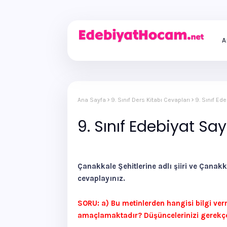
A
Ana Sayfa
9. Sınıf Ders Kitabı Cevapları
9. Sınıf Ed
9. Sınıf Edebiyat Sa
Çanakkale Şehitlerine adlı şiiri ve Çanak
cevaplayınız.
SORU: a) Bu metinlerden hangisi bilgi ver
amaçlamaktadır? Düşüncelerinizi gerekçel