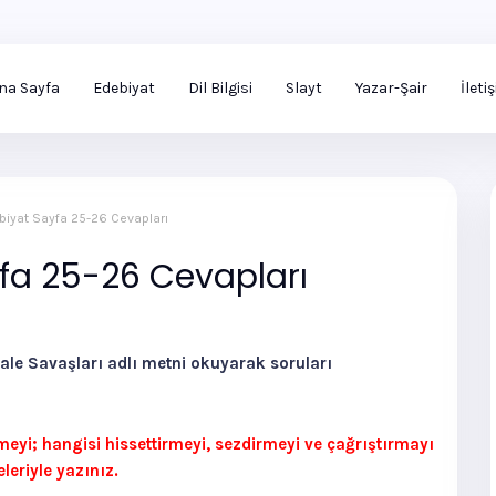
na Sayfa
Edebiyat
Dil Bilgisi
Slayt
Yazar-Şair
İleti
ebiyat Sayfa 25-26 Cevapları
yfa 25-26 Cevapları
kale Savaşları adlı metni okuyarak soruları
meyi; hangisi hissettirmeyi, sezdirmeyi ve çağrıştırmayı
eriyle yazınız.