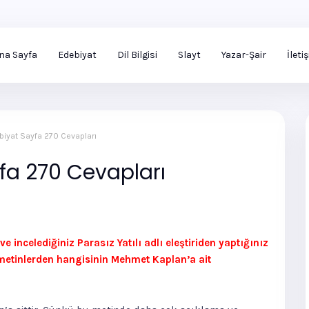
na Sayfa
Edebiyat
Dil Bilgisi
Slayt
Yazar-Şair
İleti
ebiyat Sayfa 270 Cevapları
yfa 270 Cevapları
incelediğiniz Parasız Yatılı adlı eleştiriden yaptığınız
metinlerden hangisinin Mehmet Kaplan’a ait