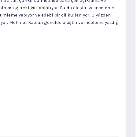
’a aittir. Çünkü bu metinde daha çok açıklama ve
olması gerektiğini anlatıyor. Bu da eleştiri ve inceleme
etimleme yapıyor ve edebî bir dil kullanıyor. O yüzden
yor. Mehmet Kaplan genelde eleştiri ve inceleme yazdığı