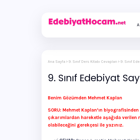
A
Ana Sayfa
9. Sınıf Ders Kitabı Cevapları
9. Sınıf Ed
9. Sınıf Edebiyat Sa
Benim Gözümden Mehmet Kaplan
SORU: Mehmet Kaplan’ın biyografisinden ve 
çıkarımlardan hareketle aşağıda verilen 
olabileceğini gerekçesi ile yazınız.