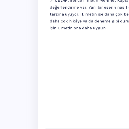
✅
CEVAP:
Bence I. metin Mehmet Kaplan
değerlendirme var. Yani bir eserin nasıl 
tarzına uyuyor. II. metin ise daha çok b
daha çok hikâye ya da deneme gibi duru
için I. metin ona daha uygun.