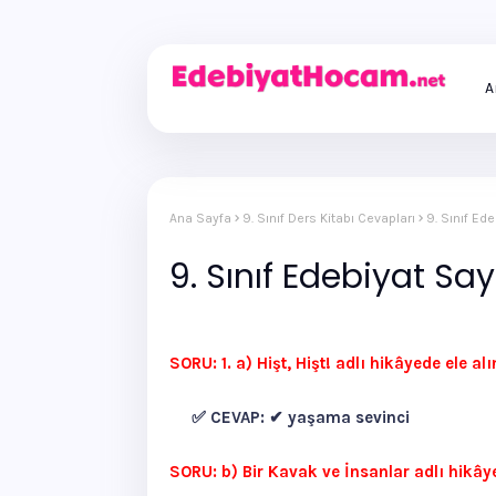
A
Ana Sayfa
9. Sınıf Ders Kitabı Cevapları
9. Sınıf Ed
9. Sınıf Edebiyat S
SORU: 1. a) Hişt, Hişt! adlı hikâyede ele a
✅ CEVAP:
✔ yaşama sevinci
SORU: b) Bir Kavak ve İnsanlar adlı hikây