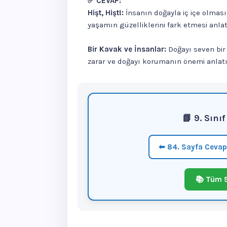
✅ CEVAP:
Hişt, Hişt!:
İnsanın doğayla iç içe olması
yaşamın güzelliklerini fark etmesi anla
Bir Kavak ve İnsanlar:
Doğayı seven bir 
zarar ve doğayı korumanın önemi anlat
📘 9. Sını
⬅ 84. Sayfa Cevap
📚 Tüm 9