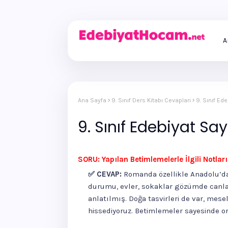
A
Ana Sayfa
9. Sınıf Ders Kitabı Cevapları
9. Sınıf Ed
9. Sınıf Edebiyat Sa
SORU: Yapılan Betimlemelerle İlgili Notlar
✅ CEVAP:
Romanda özellikle Anadolu’dak
durumu, evler, sokaklar gözümde canlan
anlatılmış. Doğa tasvirleri de var, mese
hissediyoruz. Betimlemeler sayesinde or