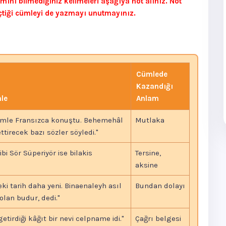
ını bilmediğiniz kelimeleri aşağıya not alınız. Not
çtiği cümleyi de yazmayı unutmayınız.
Cümlede
Kazandığı
mle
Anlam
nimle Fransızca konuştu. Behemehâl
Mutlaka
tirecek bazı sözler söyledi."
bi Sör Süperiyör ise bilakis
Tersine,
aksine
i tarih daha yeni. Binaenaleyh asıl
Bundan dolayı
lan budur, dedi."
etirdiği kâğıt bir nevi celpname idi."
Çağrı belgesi