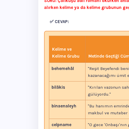
SORU: Çalıkuşu adlı romanı okurken anlam
alırken kelime ya da kelime grubunun ge
✅ CEVAP:
Kelime ve
Kelime Grubu
Metinde Geçtiği Cü
behemehâl
"Reşit Beyefendi be
kazanacağımı ümit et
bilâkis
"Kırılan vazonun sahi
gülüyordu."
binaenaleyh
"Bu hanımın emrindek
makbul ve muteber o
celpname
"O gece 'Onbaşı'nın g