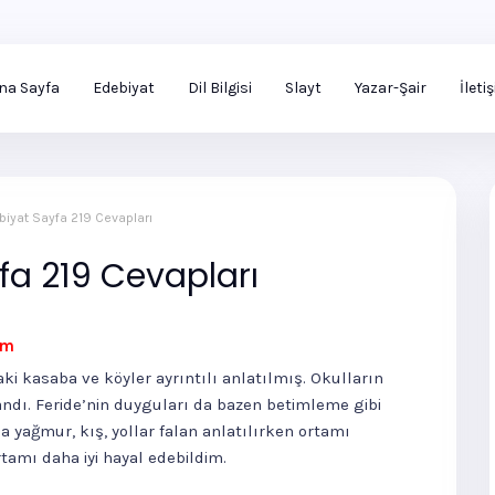
na Sayfa
Edebiyat
Dil Bilgisi
Slayt
Yazar-Şair
İleti
ebiyat Sayfa 219 Cevapları
yfa 219 Cevapları
ım
i kasaba ve köyler ayrıntılı anlatılmış. Okulların
dı. Feride’nin duyguları da bazen betimleme gibi
la yağmur, kış, yollar falan anlatılırken ortamı
tamı daha iyi hayal edebildim.