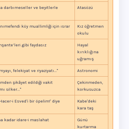
ta darbımeseller ve beyitlerle
Atasözü
ımefendi köy muallimliği için ısrar
Kız öğretmen
okulu
nşante’leri gibi faydasız
Hayal
kırıklığına
uğramış
yayı, felekiyat ve riyaziyatı..."
Astronomi
mden şikâyet edildiği vakit
Çekinmeden,
 silker..."
korkusuzca
Hacer-i Esved'i bir öpelim!' diye
Kabe'deki
kara taş
na kadar idare-i maslahat
Günü
kurtarma