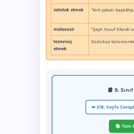
istintak etmek
"Kirli yakalı başkâtip,
müteessir
"Şeyh Yusuf Efendi v
tezevvüç
Sözlükçe bölümünde
etmek
📘 9. Sını
⬅ 218. Sayfa Cevapl
📚 Tüm 9