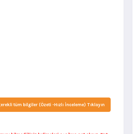
ekli tüm bilgiler (Özeti -Hızlı İnceleme) Tıklayın