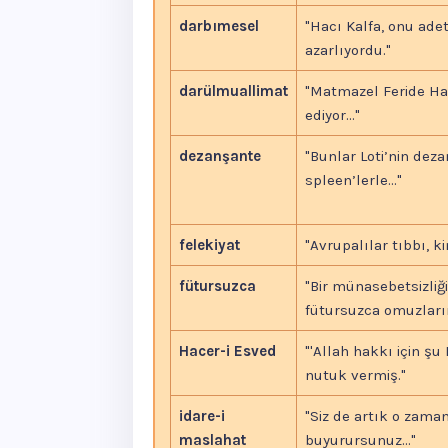
darbımesel
"Hacı Kalfa, onu ade
azarlıyordu."
darülmuallimat
"Matmazel Feride Han
ediyor..."
dezanşante
"Bunlar Loti’nin deza
spleen’lerle..."
felekiyat
"Avrupalılar tıbbı, kim
fütursuzca
"Bir münasebetsizliği
fütursuzca omuzlarımı
Hacer-i Esved
"'Allah hakkı için şu 
nutuk vermiş."
idare-i
"Siz de artık o zama
maslahat
buyurursunuz..."