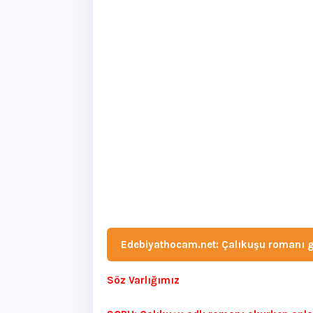
Edebiyathocam.net: Çalıkuşu romanı ger
Söz Varlığımız