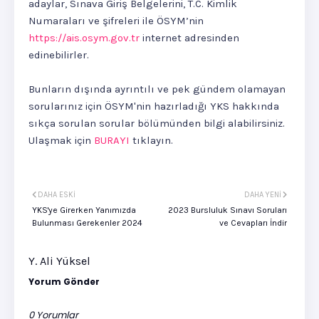
adaylar, Sınava Giriş Belgelerini, T.C. Kimlik
Numaraları ve şifreleri ile ÖSYM’nin
https://ais.osym.gov.tr
internet adresinden
edinebilirler.
Bunların dışında ayrıntılı ve pek gündem olamayan
sorularınız için ÖSYM'nin hazırladığı YKS hakkında
sıkça sorulan sorular bölümünden bilgi alabilirsiniz.
Ulaşmak için
BURAYI
tıklayın.
DAHA ESKI
DAHA YENI
YKS'ye Girerken Yanımızda
2023 Bursluluk Sınavı Soruları
Bulunması Gerekenler 2024
ve Cevapları İndir
Y. Ali Yüksel
Yorum Gönder
0 Yorumlar