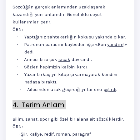
Sözcüğün gerçek anlamından uzaklaşarak
kazandığı yeni anlamdır. Genellikle soyut
kullanımlar içerir.
ÖRN:
Yaptığınız sahtekarlığın
kokusu
yakında çıkar.
·
Patronun parasını kaybeden işçi «Ben
yandım
!»
·
dedi.
Annesi bize çok
sıcak
davrandı.
·
Sözleri hepimizin
kalbini kırdı
.
·
Yazar birkaç yıl kitap çıkarmayarak kendini
·
nadasa
bıraktı.
Ailesinden uzak geçirdiği yıllar onu
pişirdi
.
·
4.
Terim Anlam:
Bilim, sanat, spor gibi özel bir alana ait sözcüklerdir.
ÖRN:
Şiir, kafiye, redif, roman, paragraf
·