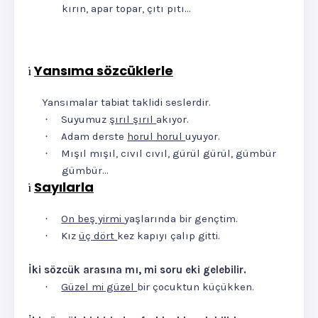
kırın, apar topar, çıtı pıtı…
Yansıma sözcüklerle
ü
Yansımalar tabiat taklidi seslerdir.
Suyumuz
şırıl şırıl
akıyor.
·
Adam derste
horul horul
uyuyor.
·
Mışıl mışıl, cıvıl cıvıl, gürül gürül, gümbür
·
gümbür…
Sayılarla
ü
On beş yirmi
yaşlarında bir gençtim.
·
Kız
üç dört
kez kapıyı çalıp gitti.
·
İki sözcük arasına mı, mi soru eki gelebilir.
Güzel mi güzel
bir çocuktun küçükken.
·