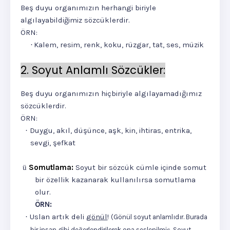
Beş duyu organımızın herhangi biriyle
algılayabildiğimiz sözcüklerdir.
ÖRN:
Kalem, resim, renk, koku, rüzgar, tat, ses, müzik
·
2. Soyut Anlamlı Sözcükler:
Beş duyu organımızın hiçbiriyle algılayamadığımız
sözcüklerdir.
ÖRN:
Duygu, akıl, düşünce, aşk, kin, ihtiras, entrika,
·
sevgi, şefkat
Somutlama:
Soyut bir sözcük cümle içinde somut
ü
bir özellik kazanarak kullanılırsa somutlama
olur.
ÖRN:
Uslan artık deli
gönül
!
·
(Gönül soyut anlamlıdır. Burada
bir insan gibi değerlendirilerek ona seslenilmiş. Soyut