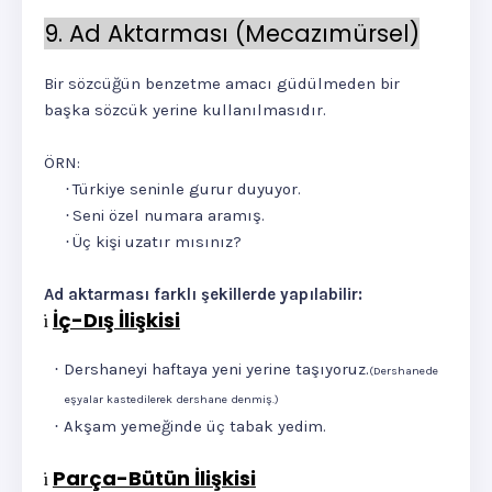
9. Ad Aktarması (Mecazımürsel)
Bir sözcüğün benzetme amacı güdülmeden bir
başka sözcük yerine kullanılmasıdır.
ÖRN:
Türkiye seninle gurur duyuyor.
·
Seni özel numara aramış.
·
Üç kişi uzatır mısınız?
·
Ad aktarması farklı şekillerde yapılabilir:
İç-Dış İlişkisi
ü
Dershaneyi haftaya yeni yerine taşıyoruz.
·
(Dershanede
eşyalar kastedilerek dershane denmiş.)
Akşam yemeğinde üç tabak yedim.
·
Parça-Bütün İlişkisi
ü