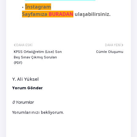
İnstagram
Sayfamıza
BURADAN
ulaşabilirsiniz.
DAHA ESKI
DAHA YENI
KPSS Ortaöğretim (Lise) Son
Cümle Oluşumu
Beş Sınav Çıkmış Soruları
(PDF)
Y. Ali Yüksel
Yorum Gönder
0 Yorumlar
Yorumlarınızı bekliyorum.