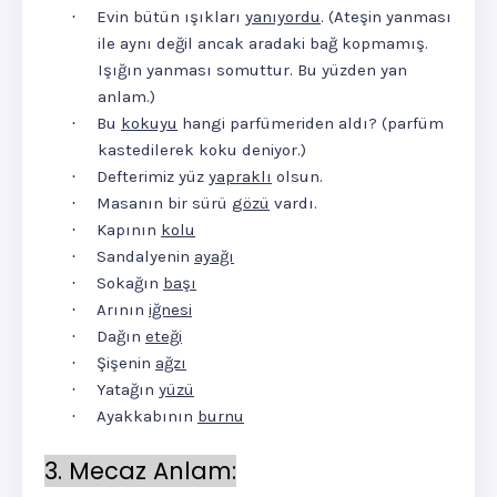
Evin bütün ışıkları
yanıyordu
. (Ateşin yanması
·
ile aynı değil ancak aradaki bağ kopmamış.
Işığın yanması somuttur. Bu yüzden yan
anlam.)
Bu
kokuyu
hangi parfümeriden aldı? (parfüm
·
kastedilerek koku deniyor.)
Defterimiz yüz
yapraklı
olsun.
·
Masanın bir sürü
gözü
vardı.
·
Kapının
kolu
·
Sandalyenin
ayağı
·
Sokağın
başı
·
Arının
iğnesi
·
Dağın
eteği
·
Şişenin
ağzı
·
Yatağın
yüzü
·
Ayakkabının
burnu
·
3. Mecaz Anlam: