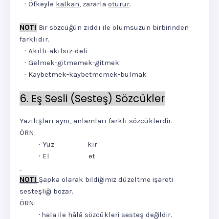
Öfkeyle
kalkan
, zararla
oturur
.
·
NOT!
Bir sözcüğün zıddı ile olumsuzun birbirinden
farklıdır.
Akıllı-akılsız-deli
·
Gelmek-gitmemek-gitmek
·
Kaybetmek-kaybetmemek-bulmak
·
6. Eş Sesli (Sesteş) Sözcükler
Yazılışları aynı, anlamları farklı sözcüklerdir.
ÖRN:
Yüz
kır
·
El
et
·
NOT!
Şapka olarak bildiğimiz düzeltme işareti
sesteşliği bozar.
ÖRN:
hala ile hâlâ sözcükleri sesteş değildir.
·