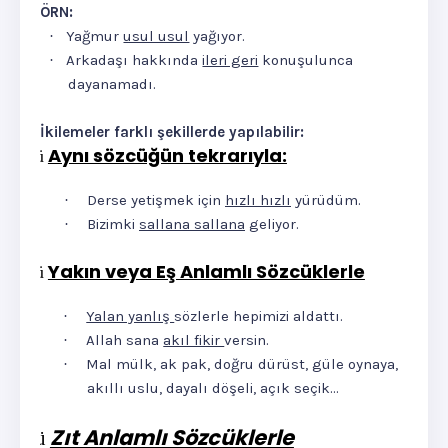
ÖRN:
Yağmur
usul usul
yağıyor.
·
Arkadaşı hakkında
ileri geri
konuşulunca
·
dayanamadı.
İkilemeler farklı şekillerde yapılabilir:
Aynı sözcüğün tekrarıyla:
ü
Derse yetişmek için
hızlı hızlı
yürüdüm.
·
Bizimki
sallana sallana
geliyor.
·
Yakın veya Eş Anlamlı Sözcüklerle
ü
Yalan yanlış
sözlerle hepimizi aldattı.
·
Allah sana
akıl fikir
versin.
·
Mal mülk, ak pak, doğru dürüst, güle oynaya,
·
akıllı uslu, dayalı döşeli, açık seçik…
Zıt Anlamlı Sözcüklerle
ü