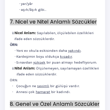
yar/yâr
·
aşık/âşık gibi…
·
7. Nicel ve Nitel Anlamlı Sözcükler
Nicel Anlam:
Sayılabilen, ölçülebilen özellikleri
ü
ifade eden sözcüklerdir.
ÖRN:
Yeni ev okula eskisinden daha
yakındı
.
·
Kardeşimin boyu oldukça
kısadır
.
·
Sınavdan
yüksek
bir puan almayı hedefliyorum.
·
Nitel Anlam:
Ölçülemeyen, sayılamayan özellikleri
ü
ifade eden sözcüklerdir.
ÖRN:
Çocuğun ne
sevimli
bir gülüşü vardır.
·
Annesi çok
hamarat
bir kadındı.
·
8. Genel ve Özel Anlamlı Sözcükler