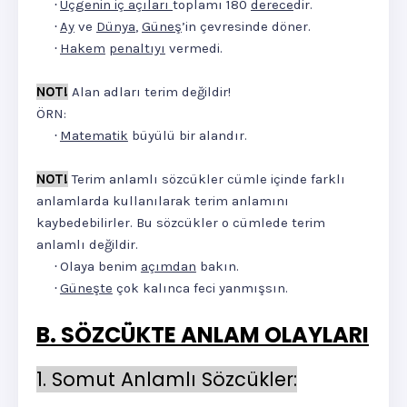
Üçgenin iç açıları
toplamı 180
derece
dir.
·
Ay
ve
Dünya
,
Güneş
’in çevresinde döner.
·
Hakem
penaltıyı
vermedi.
·
NOT!
Alan adları terim değildir!
ÖRN:
Matematik
büyülü bir alandır.
·
NOT!
Terim anlamlı sözcükler cümle içinde farklı
anlamlarda kullanılarak terim anlamını
kaybedebilirler. Bu sözcükler o cümlede terim
anlamlı değildir.
Olaya benim
açımdan
bakın.
·
Güneşte
çok kalınca feci yanmışsın.
·
B. SÖZCÜKTE ANLAM OLAYLARI
1. Somut Anlamlı Sözcükler: