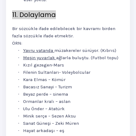
11. Dolaylama
Bir sözcükle ifade edilebilecek bir kavramı birden
fazla sözcükle ifade etmektir.
ÖRN:
Yavru vatanda
müzakereler sürüyor. (Kıbrıs)
·
Meşin yuvarlak
ağlarla buluştu. (Futbol topu)
·
Kızıl gezegen-Mars
·
Filenin Sultanları- Voleybolcular
·
Kara Elmas – Kömür
·
Bacasız Sanayi – Turizm
·
Beyaz perde – sinema
·
Ormanlar kralı – aslan
·
Ulu Önder – Atatürk
·
Minik serçe – Sezen Aksu
·
Sanat Güneşi – Zeki Müren
·
Hayat arkadaşı – eş
·