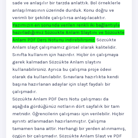
sade ve anlaşılır bir tarzda anlattık. Bol örneklerle
anlaşılmasının üzerinde durduk. Konu doğru ve
verimli bir şekilde çalışılırsa anlaşılacaktır.
Yazımızın en sonunda verilen renkli iki bağlantıyla
hazırladığımız Sözcükte Anlam Slaytını ve Sözcükte
Anlam PDF Ders Notunu indirebilirsiniz.
Sözcükte
Anlam slayt çalışmamız görsel olarak kalitelidir.
Sınıfta kullanım için hazırdır. Hiçbir ön çalışmaya
gerek kalmadan Sözcükte Anlam slaytını
kullanabilirsiniz. Ayrıca bu çalışma proje ödevi
olarak da kullanılabilir. Sınavlara hazırlıkta kendi
başına hazırlanan adaylar için slayt faydalı bir
çalışmadır.
Sözcükte Anlam PDF Ders Notu çalışması da
aşağıda gördüğünüz notların dört sayfalık bir tam
metnidir. Öğrencilerin çalışması için verilebilir. Hiçbir
ayrıntı atlanmadan hazırlanmıştır. Çalışma
tamamen bana aittir. Herhangi bir yerden alınmamış,
özgün bir çalışmadır. Sözcükte Anlam Slayt ve PDF