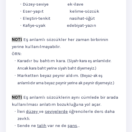
Düzey-seviye
ek-ilave
·
Eser-yapıt
kelime-sözcük
·
Eleştiri-tenkit
nasihat-öğüt
·
Kafiye-uyak
edebiyat-yazın
·
NOT!
Eş anlamlı sözcükler her zaman birbirinin
yerine kullanılmayabilir.
ÖRN:
Karadır bu bahtım kara.
·
(Siyah-kara eş anlamlıdır.
Ancak kara baht yerine siyah baht diyemeyiz.)
Marketten beyaz peynir aldım.
·
(Beyaz-ak eş
anlamlıdır ama beyaz peynir yerine ak peynir diyemeyiz.)
NOT!
Eş anlamlı sözcüklerin aynı cümlede bir arada
kullanılması anlatım bozukluğuna yol açar.
İleri
düzey
ve
seviyelerde
öğrencilerle ders daha
·
zevkli.
Sende ne
talih
var ne de
şans
…
·