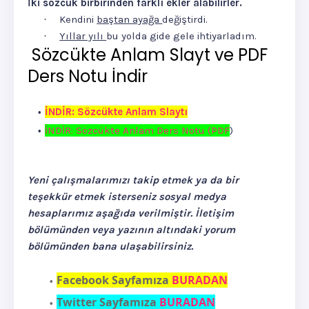
İki sözcük birbirinden farklı ekler alabilirler.
Kendini
baştan ayağa
değiştirdi.
·
Yıllar yılı
bu yolda gide gele ihtiyarladım.
·
Sözcükte Anlam Slayt ve PDF
Ders Notu İndir
İNDİR: Sözcükte Anlam Slaytı
İNDİR: Sözcükte Anlam Ders Notu (PDF
)
Yeni çalışmalarımızı takip etmek ya da bir
teşekkür etmek isterseniz sosyal medya
hesaplarımız aşağıda verilmiştir. İletişim
bölümünden veya yazının altındaki yorum
bölümünden bana ulaşabilirsiniz.
Facebook Sayfamıza
BURADAN
Twitter Sayfamıza
BURADAN