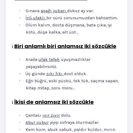
Sınava
aşağı yukarı
dokuz ay var.
·
İrili ufaklı
bir sürü sorunumuzdan bahsettim.
·
Ölüm kalım, dosta düşmana, bata çıka, iyi
·
kötü, düşe kalka, alt üst…
Biri anlamlı biri anlamsız iki sözcükle
ü
Arada
ufak tefek
uyuşmazlıklar
·
yaşayabilirsiniz.
Üç günde
sıkı fıkı
dost olduk.
·
Eğri büğrü, eski püskü, tek tük, saçma sapan,
·
kitap mitap, soru moru…
İkisi de anlamsız iki sözcükle
ü
Çantası
ıvır zıvır
dolu.
·
Abur cubur
yiyip sofraya oturmazlar.
·
Kem küm, abuk sabuk, paldır küldür, mırın
·