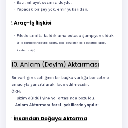
Batı, nihayet sesimizi duydu.
·
Yapacak bir şey yok, emir yukarıdan.
·
Araç-İş İlişkisi
ü
Filede sınıfta kaldık ama potada şampiyon olduk.
·
(File denilerek voleybol sporu, pota denilerek de basketbol sporu
kastedilmiş.)
10. Anlam (Deyim) Aktarması
Bir varlığın özelliğinin bir başka varlığa benzetme
amacıyla yansıtılarak ifade edilmesidir.
ÖRN:
Bizim düldül yine yol ortasında bozuldu.
·
Anlam Aktarması farklı şekillerde yapılır:
İnsandan Doğaya Aktarma
ü