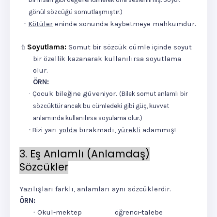
gönül sözcüğü somutlaşmıştır.)
Kötüler
eninde sonunda kaybetmeye mahkumdur.
·
Soyutlama:
Somut bir sözcük cümle içinde soyut
ü
bir özellik kazanarak kullanılırsa soyutlama
olur.
ÖRN:
Çocuk bileğine güveniyor.
·
(Bilek somut anlamlı bir
sözcüktür ancak bu cümledeki gibi güç, kuvvet
anlamında kullanılırsa soyulama olur.)
Bizi yarı
yolda
bırakmadı,
yürekli
adammış!
·
3. Eş Anlamlı (Anlamdaş)
Sözcükler
Yazılışları farklı, anlamları aynı sözcüklerdir.
ÖRN:
Okul-mektep
öğrenci-talebe
·