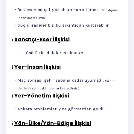
Bekleyen bir çift göz olsun kim istemez.
·
(Göz diyerek
insan kastedilmiş.)
Güçlü iradeler bizi bu sıkıntıdan kurtarabilir.
·
Sanatçı-Eser İlişkisi
ü
Sait Faik’i defalarca okudum.
·
Yer-İnsan İlişkisi
ü
Maç sonrası şehir sabaha kadar uyumadı.
·
(Şehir
denilerek şehirdeki insanlar kastedilmiş.)
Yer-Yönetim İlişkisi
ü
Ankara problemleri yine görmezden geldi.
·
Yön-Ülke/Yön-Bölge İlişkisi
ü