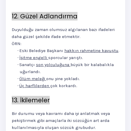
12. Güzel Adlandırma
Duyulduğu zaman olumsuz algılanan bazı ifadeleri
daha güzel şekilde ifade etmektir.
ÖRN:
Eski Belediye Başkanı
hakkın rahmetine kavuştu
.
·
İşitme engelli
sporcular yarıştı.
·
Sanatçı
son yolculuğuna
büyük bir kalabalıkla
·
uğurlandı.
Ölüm meleği
onu yine yokladı.
·
Üç harflilerden
çok korkardı.
·
13. İkilemeler
Bir durumu veya kavramı daha iyi anlatmak veya
pekiştirmek gibi amaçlarla iki sözcüğün art arda
kullanılmasıyla oluşan sözcük grubudur.