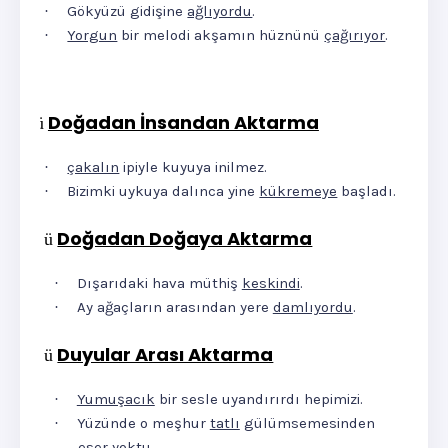
Gökyüzü gidişine
ağlıyordu
.
·
Yorgun
bir melodi akşamın hüznünü
çağırıyor
.
·
Doğadan İnsandan Aktarma
ü
çakalın
ipiyle kuyuya inilmez.
·
Bizimki uykuya dalınca yine
kükremeye
başladı.
·
Doğadan Doğaya Aktarma
ü
Dışarıdaki hava müthiş
keskindi
.
·
Ay ağaçların arasından yere
damlıyordu
.
·
Duyular Arası Aktarma
ü
Yumuşacık
bir sesle uyandırırdı hepimizi.
·
Yüzünde o meşhur
tatlı
gülümsemesinden
·
eser yoktu.