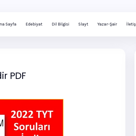
na Sayfa
Edebiyat
Dil Bilgisi
Slayt
Yazar-Şair
İleti
dir PDF