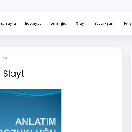
na Sayfa
Edebiyat
Dil Bilgisi
Slayt
Yazar-Şair
İleti
Slayt
 Slayt