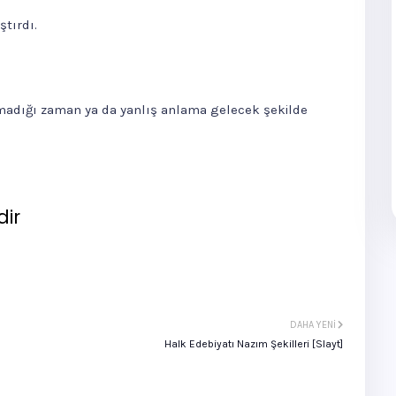
ştırdı.
madığı zaman ya da yanlış anlama gelecek şekilde
dir
DAHA YENI
Halk Edebiyatı Nazım Şekilleri [Slayt]