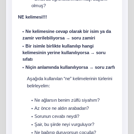
olmuş?
NE kelimesi!!!
Ne kelimesine cevap olarak bir isim ya da
zamir verilebiliyorsa → soru zamiri
Bir isimle birlikte kullanılıp hangi
kelimesinin yerine kullanılıyorsa → soru
sıfatı
Niçin anlamında kullanılıyorsa → soru zarfı
Aşağıda kullanılan “ne” kelimelerinin türlerini
belirleyelim:
Ne ağlarsın benim zülfü siyahım?
Az önce ne aldın arabadan?
Sorunun cevabı neydi?
Şair, bu şiirde neyi vurguluyor?
Ne bağırıp duruyorsun çocuğa?