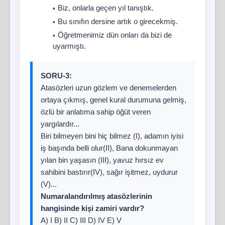
Biz, onlarla geçen yıl tanıştık.
Bu sınıfın dersine artık o girecekmiş.
Öğretmenimiz dün onları da bizi de
uyarmıştı.
SORU-3:
Atasözleri uzun gözlem ve denemelerden
ortaya çıkmış, genel kural durumuna gelmiş,
özlü bir anlatıma sahip öğüt veren
yargılardır...
Biri bilmeyen bini hiç bilmez (I), adamın iyisi
iş başında belli olur(II), Bana dokunmayan
yılan bin yaşasın (III), yavuz hırsız ev
sahibini bastırır(IV), sağır işitmez, uydurur
(V)...
Numaralandırılmış atasözlerinin
hangisinde kişi zamiri vardır?
A) I B) II C) III D) IV E) V