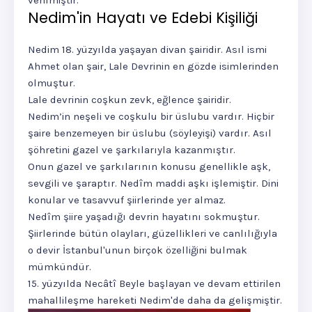
verilmiştir.
Nedim'in Hayatı ve Edebi Kişiliği
Nedim 18. yüzyılda yaşayan divan şairidir. Asıl ismi
Ahmet olan şair, Lale Devrinin en gözde isimlerinden
olmuştur.
Lale devrinin coşkun zevk, eğlence şairidir.
Nedim’in neşeli ve coşkulu bir üslubu vardır. Hiçbir
şaire benzemeyen bir üslubu (söyleyişi) vardır. Asıl
şöhretini gazel ve şarkılarıyla kazanmıştır.
Onun gazel ve şarkılarının konusu genellikle aşk,
sevgili ve şaraptır. Nedîm maddi aşkı işlemiştir. Dini
konular ve tasavvuf şiirlerinde yer almaz.
Nedîm şiire yaşadığı devrin hayatını sokmuştur.
Şiirlerinde bütün olayları, güzellikle­ri ve canlılığıyla
o devir İstanbul'unun birçok özelliğini bulmak
mümkündür.
15. yüzyılda Necâtî Beyle başlayan ve devam ettirilen
mahallileşme hareketi Nedim'de daha da gelişmiştir.