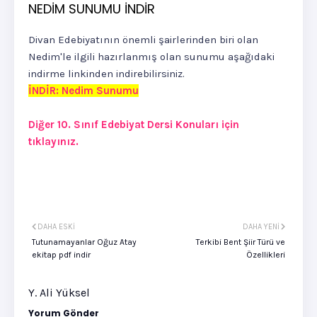
NEDİM SUNUMU İNDİR
Divan Edebiyatının önemli şairlerinden biri olan
Nedim'le ilgili hazırlanmış olan sunumu aşağıdaki
indirme linkinden indirebilirsiniz.
İNDİR: Nedim Sunumu
Diğer 10. Sınıf Edebiyat Dersi Konuları için
tıklayınız.
DAHA ESKI
DAHA YENI
Tutunamayanlar Oğuz Atay
Terkibi Bent Şiir Türü ve
ekitap pdf indir
Özellikleri
Y. Ali Yüksel
Yorum Gönder